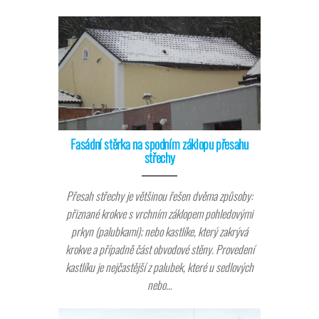
Fasádní stěrka na spodním záklopu přesahu
střechy
Přesah střechy je většinou řešen dvěma způsoby:
přiznané krokve s vrchním záklopem pohledovými
prkyn (palubkami); nebo kastlíke, který zakrývá
krokve a případně část obvodové stěny. Provedení
kastlíku je nejčastější z palubek, které u sedlových
nebo…