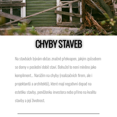
CHYBY STAVEB
Na stavbách bývám občas značně překvapen, jakým způsobem
se domy v poslední době staví. Bohužel to není míněno jako
kompliment… Narážím na chyby (realizačních firem, ale i
projektantů a architektů), které mají negativní dopad na
estetiku stavby, peněženku investora nebo přímo na kvalitu
stavby a její životnost.