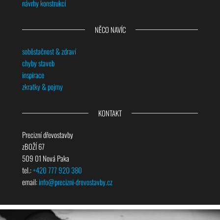
návrhy konstrukcí
NĚCO NAVÍC
soběstačnost & zdraví
chyby staveb
inspirace
zkratky & pojmy
KONTAKT
Precizní dřevostavby
zBOŽÍ 67
509 01 Nová Paka
tel.:
+420 777 920 380
email:
info@precizni-drevostavby.cz