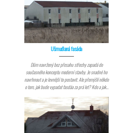
Ušmudlaná fasáda
Dům navržený bez přesahu střechy zapadá do
současného konceptu moderní stavby. Je snadné ho
navrhnout a je levnější to postavit. Ale přemýšlí někdo
o tom, jak bude vypadat fasdáa za prá let? Kdo a jak…