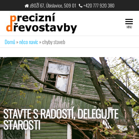
zBOŽÍ 67, Úbislavice, 509 01
+420 777 920 380
PRECIZNí
STAVTE S
MENU
RADOSTÍ,
DřEVOSTAVBY
DELEGUJTE
Domů
»
něco navíc
»
chyby staveb
STAROSTI​
STAVTE S RADOSTÍ, DELEGUJTE
STAROSTI