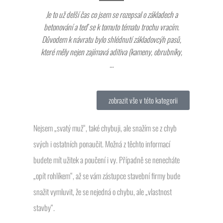
Je to už delší čas co jsem se rozepsal o základech a
betonování a teď se k tomuto tématu trochu vracím.
Důvodem k návratu bylo shlédnutí základovcýh pasů,
které měly nejen zajímavá aditiva (kameny, obrubníky,
…
zobrazit vše v této kategorii
Nejsem „svatý muž“, také chybuji, ale snažím se z chyb
svých i ostatních ponaučit. Možná z těchto informací
budete mít užitek a poučení i vy. Případně se nenecháte
„opít rohlíkem“, až se vám zástupce stavební firmy bude
snažit vymluvit, že se nejedná o chybu, ale „vlastnost
stavby“.