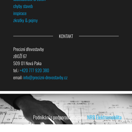
chyby staveb
inspirace
zkratky & pojmy
KONTAKT
Precizní dřevostavby
zBOŽÍ 67
509 01 Nová Paka
tel.:
+420 777 920 380
email:
info@precizni-drevostavby.cz
Podnikání s podporou programu
NRB Elektromobilita
© 2005 – 2025 Petr Škvor