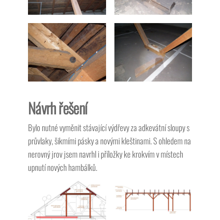
Návrh řešení
Bylo nutné vyměnit stávající výdřevy za adkevátní sloupy s
průvlaky, šikmími pásky a novými kleštinami. S ohledem na
nerovný jrov jsem navrhl i příložky ke krokvím v místech
upnutí nových hambálků.