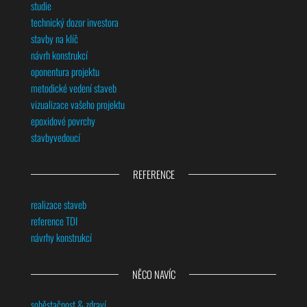
studie
technický dozor investora
stavby na klíč
návrh konstrukcí
oponentura projektu
metodické vedení staveb
vizualizace vašeho projektu
epoxidové povrchy
stavbyvedoucí
REFERENCE
realizace staveb
reference TDI
návrhy konstrukcí
NĚCO NAVÍC
soběstačnost & zdraví