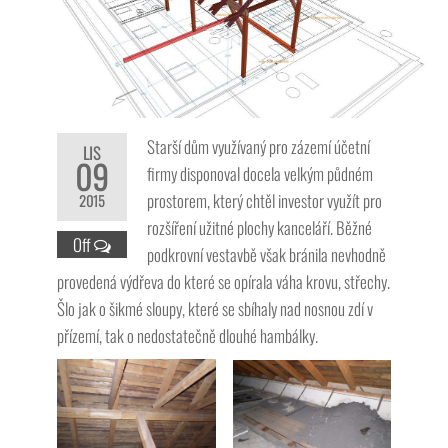
Starší dům využívaný pro zázemí účetní
LIS
09
firmy disponoval docela velkým půdném
prostorem, který chtěl investor využít pro
2015
rozšíření užitné plochy kanceláří. Běžné
Off
podkrovní vestavbě však bránila nevhodně
provedená výdřeva do které se opírala váha krovu, střechy.
Šlo jak o šikmé sloupy, které se sbíhaly nad nosnou zdí v
přízemí, tak o nedostatečně dlouhé hambálky.